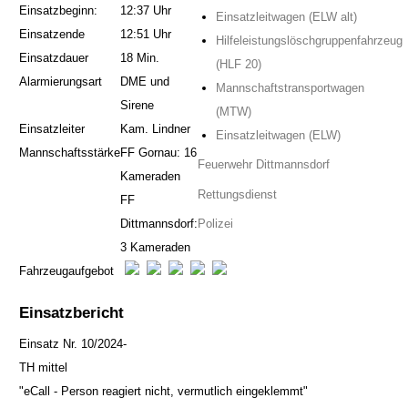
Einsatzbeginn:
12:37 Uhr
Einsatzleitwagen (ELW alt)
Einsatzende
12:51 Uhr
Hilfeleistungslöschgruppenfahrzeug
Einsatzdauer
18 Min.
(HLF 20)
Alarmierungsart
DME und
Mannschaftstransportwagen
Sirene
(MTW)
Einsatzleiter
Kam. Lindner
Einsatzleitwagen (ELW)
Mannschaftsstärke
FF Gornau: 16
Feuerwehr Dittmannsdorf
Kameraden
Rettungsdienst
FF
Dittmannsdorf:
Polizei
3 Kameraden
Fahrzeugaufgebot
Einsatzbericht
Einsatz Nr. 10/2024-
TH mittel
"eCall - Person reagiert nicht, vermutlich eingeklemmt"