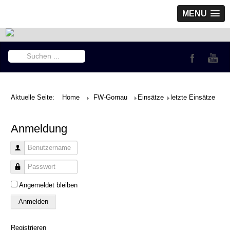
MENU
Suchen
...
Aktuelle Seite:
Home
FW-Gornau
Einsätze
letzte Einsätze
Anmeldung
Benutzername
Passwort
Angemeldet bleiben
Anmelden
Registrieren